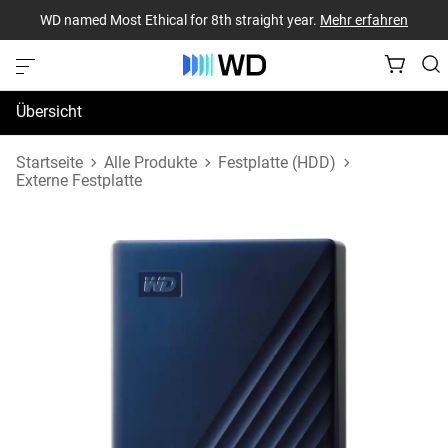
WD named Most Ethical for 8th straight year.
Mehr erfahren
Übersicht
Technische Daten
Startseite
Alle Produkte
Festplatte (HDD)
Externe Festplatte
Support und Ressourcen