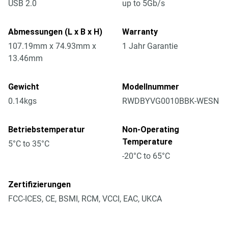
USB 2.0
up to 5Gb/s
Abmessungen (L x B x H)
Warranty
107.19mm x 74.93mm x
1 Jahr Garantie
13.46mm
Gewicht
Modellnummer
0.14kgs
RWDBYVG0010BBK-WESN
Betriebstemperatur
Non-Operating
Temperature
5°C to 35°C
-20°C to 65°C
Zertifizierungen
FCC-ICES, CE, BSMI, RCM, VCCI, EAC, UKCA