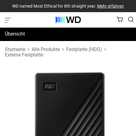
WD named Most Ethical for 8th straight year.
Mehr erfahren
Übersicht
Technische Daten
Startseite
Alle Produkte
Festplatte (HDD)
Externe Festplatte
Support und Ressourcen