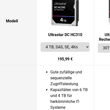
Modell
Ultrastar DC HC310
Ul
Reche
195,99 €
Gute zufällige und
sequenzielle
Zugriffsleistung
Kapazitäten von 6 TB
und 4 TB für
herkömmliche IT-
Systeme