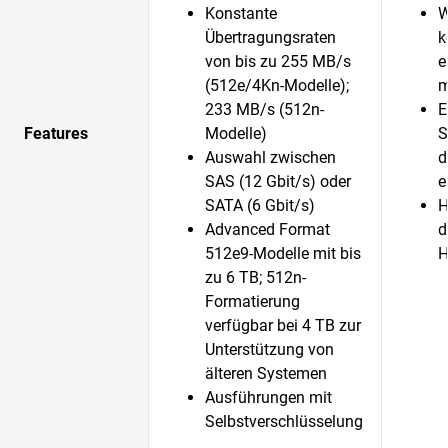
Konstante
W
Übertragungsraten
k
von bis zu 255 MB/s
e
(512e/4Kn-Modelle);
m
233 MB/s (512n-
E
Features
Modelle)
S
Auswahl zwischen
d
SAS (12 Gbit/s) oder
e
SATA (6 Gbit/s)
H
Advanced Format
d
512e9-Modelle mit bis
H
zu 6 TB; 512n-
Formatierung
verfügbar bei 4 TB zur
Unterstützung von
älteren Systemen
Ausführungen mit
Selbstverschlüsselung