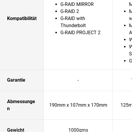
G-RAID MIRROR
G-RAID 2
M
Kompatibilität
G-RAID with
w
Thunderbolt
M
G-RAID PROJECT 2
A
W
W
S
G
Garantie
-
Abmessunge
190mm x 107mm x 170mm
125m
n
Gewicht
1000gms