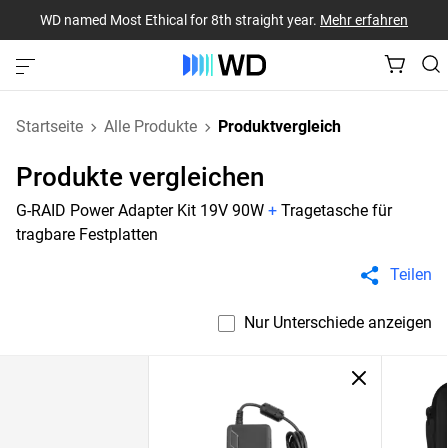
WD named Most Ethical for 8th straight year.
Mehr erfahren
Startseite
Alle Produkte
Produktvergleich
Produkte vergleichen
G-RAID Power Adapter Kit 19V 90W
+
Tragetasche für
tragbare Festplatten
Teilen
Nur Unterschiede anzeigen