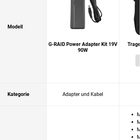
Modell
G-RAID Power Adapter Kit 19V
Trage
90W
Kategorie
Adapter und Kabel
M
M
M
M