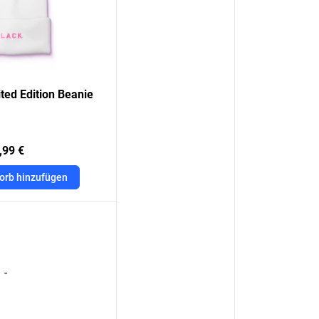
ed Edition Beanie
,99 €
orb hinzufügen
-