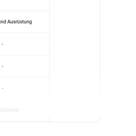
und Ausrüstung
-
-
-
080RNW