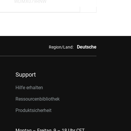
WDMX079RNW
Deutsche
Region/Land:
Support
Hilfe erhalten
Ressourcenbibliothek
Produktsicherheit
Montag – Freitag, 9 – 18 Uhr CET