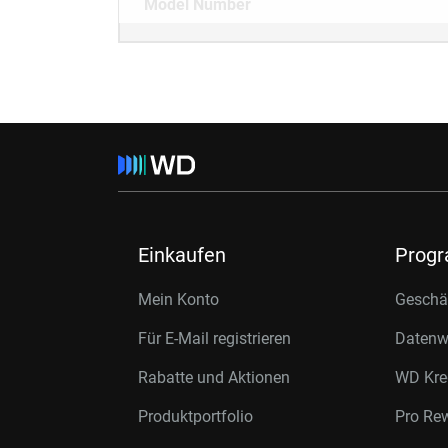
Model Number
Einkaufen
Prog
Mein Konto
Geschäf
Für E-Mail registrieren
Datenwi
Rabatte und Aktionen
WD Kre
Produktportfolio
Pro Re