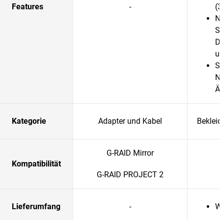
Features
-
(
N
S
D
u
S
N
Ä
Kategorie
Adapter und Kabel
Beklei
G-RAID Mirror
Kompatibilität
G-RAID PROJECT 2
Lieferumfang
-
W