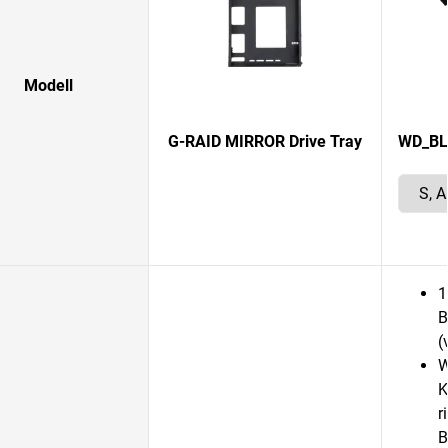
Modell
G-RAID MIRROR Drive Tray
WD_BLA
1
B
(
W
K
r
B