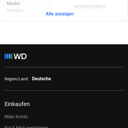
Model
WDMX063RNH
Number
Alle anzeigen
Deutsche
Region/Land:
Einkaufen
Mein Konto
Für E-Mail registrieren