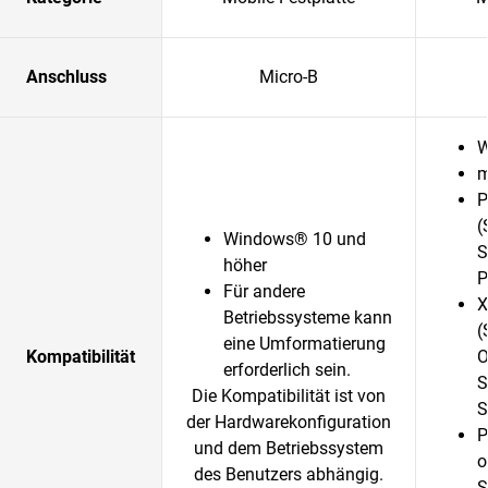
Anschluss
Micro-B
W
m
P
(
Windows® 10 und
S
höher
P
Für andere
X
Betriebssysteme kann
(
eine Umformatierung
Kompatibilität
O
erforderlich sein.
S
Die Kompatibilität ist von
S
der Hardwarekonfiguration
P
und dem Betriebssystem
o
des Benutzers abhängig.
S