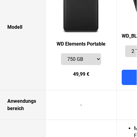
Modell
WD_BL
WD Elements Portable
49,99 €
Anwendungs
-
bereich
M
F