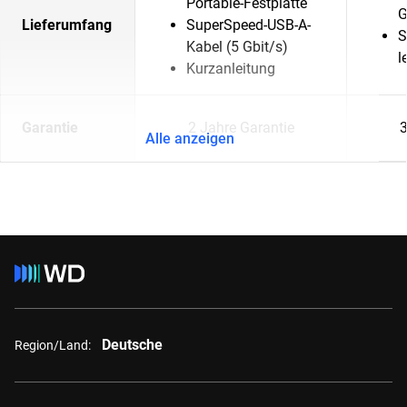
Portable-Festplatte
G
Lieferumfang
SuperSpeed-USB-A-
S
Kabel (5 Gbit/s)
l
Kurzanleitung
Garantie
2 Jahre Garantie
3
Alle anzeigen
Deutsche
Region/Land: