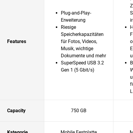
Z
Plug-and-Play-
S
Erweiterung
i
Riesige
H
Speicherkapazitäten
F
Features
für Fotos, Videos,
o
Musik, wichtige
E
Dokumente und mehr
u
SuperSpeed USB 3.2
B
Gen 1 (5 Gbit/s)
W
u
f
L
Capacity
750 GB
Kategorie
Mobile Festplatte
M