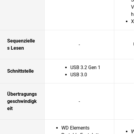
V
h
X
Sequenzielle
-
s Lesen
USB 3.2 Gen 1
Schnittstelle
USB 3.0
Übertragungs
geschwindigk
-
eit
WD Elements
W