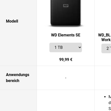
Modell
WD Elements SE
WD_BLA
Works
99,99 €
Anwendungs
-
bereich
M
d
S