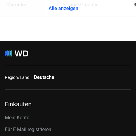
Garantie
2 Jahre Garantie
3
Alle anzeigen
Deutsche
Region/Land:
Einkaufen
Mein Konto
Für E-Mail registrieren