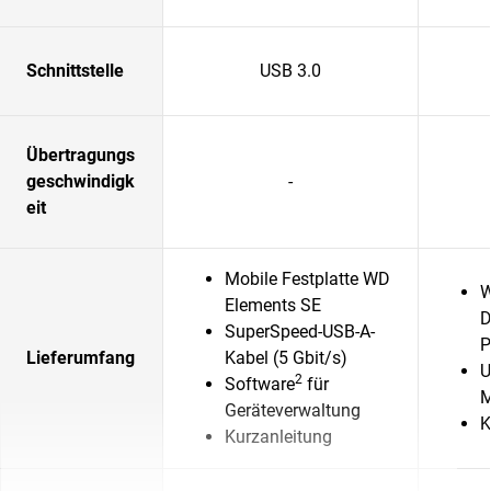
Schnittstelle
USB 3.0
Übertragungs
geschwindigk
-
eit
Mobile Festplatte WD
W
Elements SE
D
SuperSpeed-USB-A-
P
Lieferumfang
Kabel (5 Gbit/s)
U
2
Software
für
M
Geräteverwaltung
K
Kurzanleitung