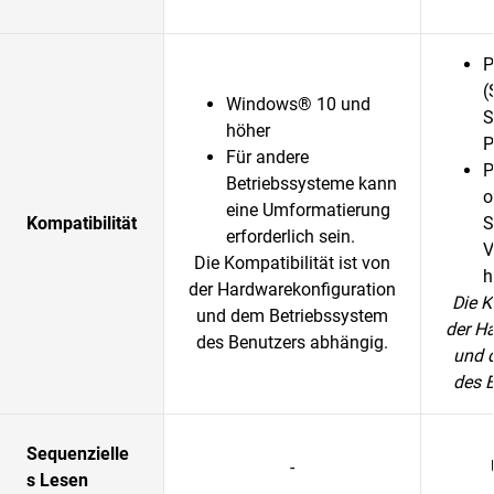
P
(
Windows® 10 und
S
höher
P
Für andere
P
Betriebssysteme kann
o
eine Umformatierung
Kompatibilität
S
erforderlich sein.
V
Die Kompatibilität ist von
h
der Hardwarekonfiguration
Die K
und dem Betriebssystem
der H
des Benutzers abhängig.
und 
des 
Sequenzielle
-
s Lesen