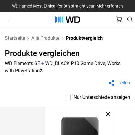
WD named Most Ethical for 8th straight year.
Mehr erfahren
Startseite
Alle Produkte
Produktvergleich
Produkte vergleichen
WD Elements SE
+
WD_BLACK P10 Game Drive, Works
with PlayStation®
Teilen
Nur Unterschiede anzeigen