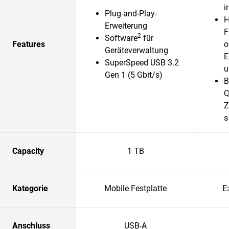
i
Plug-and-Play-
H
Erweiterung
F
2
Software
für
Features
o
Geräteverwaltung
E
SuperSpeed USB 3.2
u
Gen 1 (5 Gbit/s)
B
Q
Z
s
Capacity
1 TB
Kategorie
Mobile Festplatte
E
Anschluss
USB-A