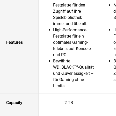
Festplatte für den
M
Zugriff auf Ihre
d
Spielebibliothek
S
immer und überall.
i
High-Performance-
H
Festplatte für ein
F
Features
optimales Gaming-
o
Erlebnis auf Konsole
E
und PC.
u
Bewährte
B
WD_BLACK™-Qualität
Q
und -Zuverlässigkeit –
Z
für Gaming ohne
s
Limits.
Capacity
2 TB