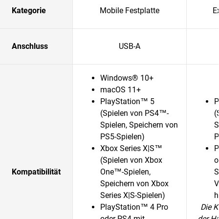
Kategorie
Mobile Festplatte
E
Anschluss
USB-A
Windows® 10+
macOS 11+
PlayStation™ 5
P
(Spielen von PS4™-
(
Spielen, Speichern von
S
PS5-Spielen)
P
Xbox Series X|S™
P
(Spielen von Xbox
o
Kompatibilität
One™-Spielen,
S
Speichern von Xbox
V
Series X|S-Spielen)
h
PlayStation™ 4 Pro
Die K
oder PS4 mit
der H