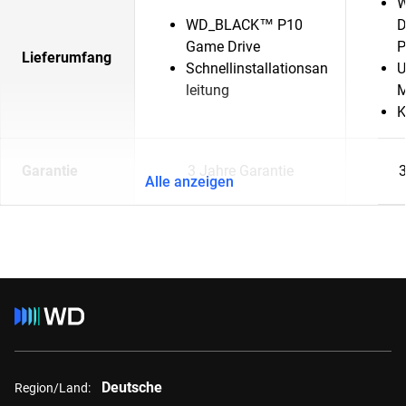
W
WD_BLACK™ P10
D
Game Drive
P
Lieferumfang
Schnellinstallationsan
U
leitung
M
K
Garantie
3 Jahre Garantie
3
Alle anzeigen
Deutsche
Region/Land: