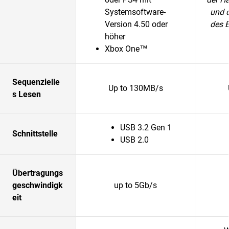
Systemsoftware-
und 
Version 4.50 oder
des 
höher
Xbox One™
Sequenzielle
Up to 130MB/s
s Lesen
USB 3.2 Gen 1
Schnittstelle
USB 2.0
Übertragungs
geschwindigk
up to 5Gb/s
eit