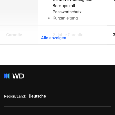
Backups mit
Passwortschutz
Kurzanleitung
Garantie
3 Jahre Garantie
3
Alle anzeigen
Deutsche
Region/Land: