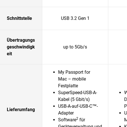
Schnittstelle
USB 3.2 Gen 1
Übertragungs
geschwindigk
up to 5Gb/s
eit
My Passport for
Mac – mobile
Festplatte
SuperSpeed-USB-A-
W
Kabel (5 Gbit/s)
D
USB-A-auf-USB-C™-
P
Lieferumfang
Adapter
U
2
Software
für
M
Geräteverwaltung und
K