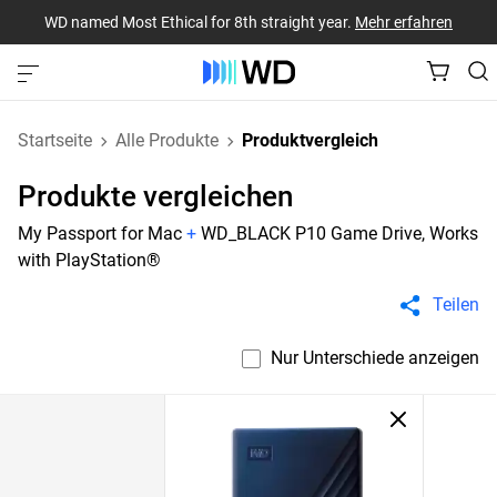
WD named Most Ethical for 8th straight year.
Mehr erfahren
Startseite
Alle Produkte
Produktvergleich
Produkte vergleichen
My Passport for Mac
+
WD_BLACK P10 Game Drive, Works
with PlayStation®
Teilen
Nur Unterschiede anzeigen