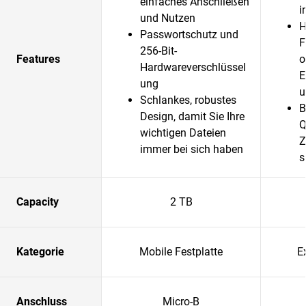
einfaches Anschließen
i
und Nutzen
H
Passwortschutz und
F
256-Bit-
Features
o
Hardwareverschlüssel
E
ung
u
Schlankes, robustes
B
Design, damit Sie Ihre
Q
wichtigen Dateien
Z
immer bei sich haben
s
Capacity
2 TB
Kategorie
Mobile Festplatte
E
Anschluss
Micro-B