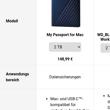
Modell
My Passport for Mac
WD_BLA
Works
148,99 €
Anwendungs
Datensicherungen
bereich
M
Mac- und USB-C™-
d
kompatibel für
S