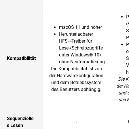
P
(
macOS 11 und höher
S
Herunterladbarer
P
HFS+-Treiber für
P
Lese-/Schreibzugriffe
o
unter Windows® 10+
Kompatibilität
S
ohne Neuformatierung
V
Die Kompatibilität ist von
h
der Hardwarekonfiguration
Die K
und dem Betriebssystem
der H
des Benutzers abhängig.
und 
des 
Sequenzielle
-
s Lesen