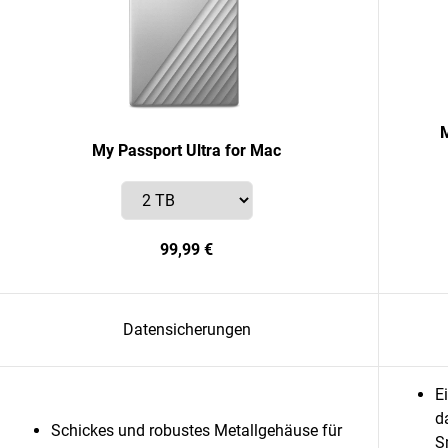
M
My Passport Ultra for Mac
99,99 €
Datensicherungen
E
d
Schickes und robustes Metallgehäuse für
S