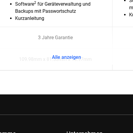
S
2
Software
für Geräteverwaltung und
m
Backups mit Passwortschutz
K
Kurzanleitung
3 Jahre Garantie
Alle anzeigen
109.98mm x 81.53mm x 13.97mm