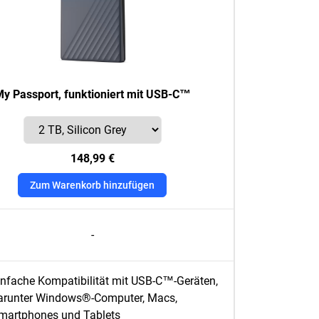
y Passport, funktioniert mit USB-C™
148,99 €
Zum Warenkorb hinzufügen
-
infache Kompatibilität mit USB-C™-Geräten,
arunter Windows®-Computer, Macs,
martphones und Tablets