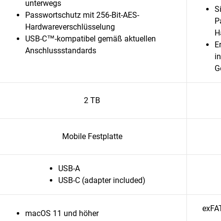
unterwegs
S
Passwortschutz mit 256-Bit-AES-
P
Hardwareverschlüsselung
H
USB-C™-kompatibel gemäß aktuellen
E
Anschlussstandards
i
G
2 TB
Mobile Festplatte
USB-A
USB-C (adapter included)
exFAT
macOS 11 und höher