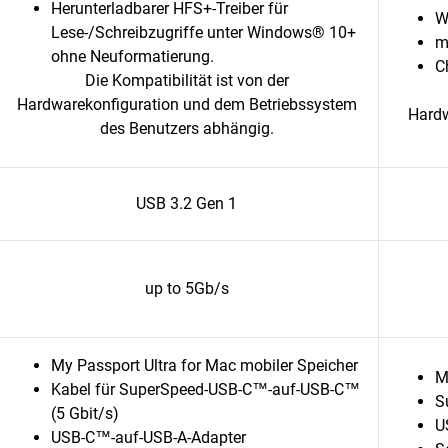
Herunterladbarer HFS+-Treiber für
W
Lese-/Schreibzugriffe unter Windows® 10+
m
ohne Neuformatierung.
C
Die Kompatibilität ist von der
Hardwarekonfiguration und dem Betriebssystem
Hardw
des Benutzers abhängig.
USB 3.2 Gen 1
up to 5Gb/s
My Passport Ultra for Mac mobiler Speicher
M
Kabel für SuperSpeed-USB-C™-auf-USB-C™
S
(5 Gbit/s)
U
USB-C™-auf-USB-A-Adapter