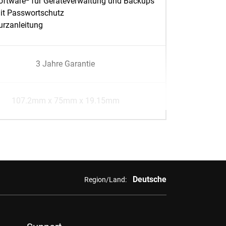
oftware
für Geräteverwaltung und Backups
it Passwortschutz
urzanleitung
3 Jahre Garantie
107.2mm x 75mm x 19.15mm
Deutsche
Region/Land: