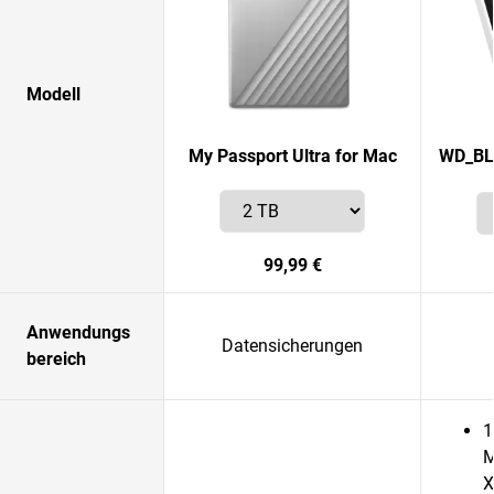
Modell
My Passport Ultra for Mac
WD_BL
99,99 €
Anwendungs
Datensicherungen
bereich
1
M
X