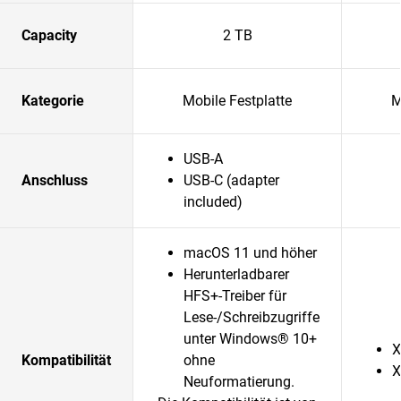
Capacity
2 TB
Kategorie
Mobile Festplatte
M
USB-A
Anschluss
USB-C (adapter
included)
macOS 11 und höher
Herunterladbarer
HFS+-Treiber für
Lese-/Schreibzugriffe
unter Windows® 10+
X
Kompatibilität
ohne
X
Neuformatierung.