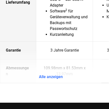
Lieferumfang
Adapter
U
2
Software
für
M
Geräteverwaltung und
K
Backups mit
Passwortschutz
Kurzanleitung
Garantie
3 Jahre Garantie
3
Abmessunge
109.98mm x 81.53mm x
n
13.97mm
Alle anzeigen