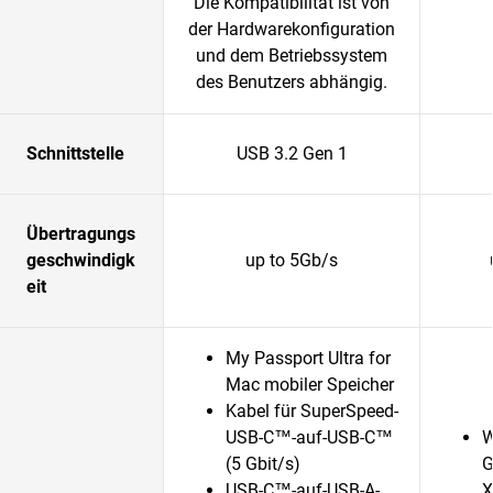
Die Kompatibilität ist von
der Hardwarekonfiguration
und dem Betriebssystem
des Benutzers abhängig.
Schnittstelle
USB 3.2 Gen 1
Übertragungs
geschwindigk
up to 5Gb/s
eit
My Passport Ultra for
Mac mobiler Speicher
Kabel für SuperSpeed-
USB-C™-auf-USB-C™
W
(5 Gbit/s)
G
USB-C™-auf-USB-A-