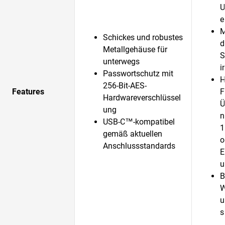
U
e
M
Schickes und robustes
d
Metallgehäuse für
S
unterwegs
i
Passwortschutz mit
H
256-Bit-AES-
Features
F
Hardwareverschlüssel
Ü
ung
n
USB-C™-kompatibel
1
gemäß aktuellen
o
Anschlussstandards
E
u
B
W
u
s