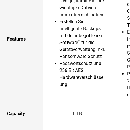
Design, damit Sie Ihre
d
wichtigen Dateien
C
immer bei sich haben
S
Erstellen Sie
T
intelligente Backups
E
mit der inbegriffenen
Features
i
2
Software
für die
m
Geräteverwaltung inkl.
S
Ransomware-Schutz
G
Passwortschutz und
R
256-Bit-AES-
P
Hardwareverschlüssel
2
ung
H
u
Capacity
1 TB