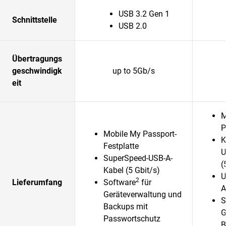
USB 3.2 Gen 1
Schnittstelle
USB 2.0
Übertragungs
geschwindigk
up to 5Gb/s
eit
M
P
Mobile My Passport-
K
Festplatte
U
SuperSpeed-USB-A-
(
Kabel (5 Gbit/s)
U
2
Lieferumfang
Software
für
A
Geräteverwaltung und
S
Backups mit
G
Passwortschutz
B