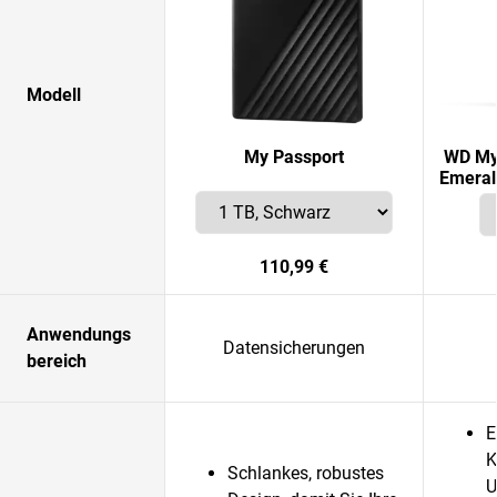
Modell
My Passport
WD My 
Emeral
110,99 €
Anwendungs
Datensicherungen
bereich
E
K
Schlankes, robustes
U