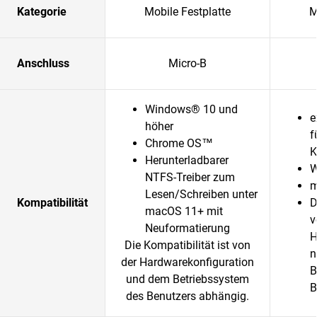
Kategorie
Mobile Festplatte
M
Anschluss
Micro-B
Windows® 10 und
e
höher
f
Chrome OS™
K
Herunterladbarer
W
NTFS-Treiber zum
m
Lesen/Schreiben unter
Kompatibilität
D
macOS 11+ mit
v
Neuformatierung
H
Die Kompatibilität ist von
n
der Hardwarekonfiguration
B
und dem Betriebssystem
B
des Benutzers abhängig.