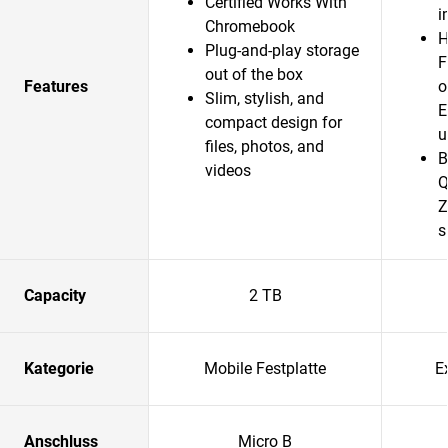
Certified Works With
i
Chromebook
H
Plug-and-play storage
F
out of the box
Features
o
Slim, stylish, and
E
compact design for
u
files, photos, and
B
videos
Q
Z
s
Capacity
2 TB
Kategorie
Mobile Festplatte
E
Anschluss
Micro B