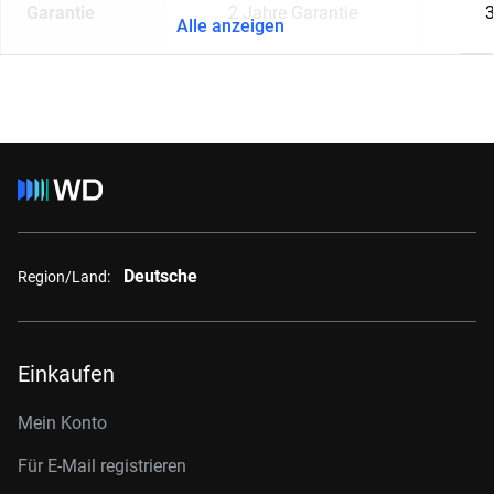
Garantie
2 Jahre Garantie
3
Alle anzeigen
Deutsche
Region/Land:
Einkaufen
Mein Konto
Für E-Mail registrieren