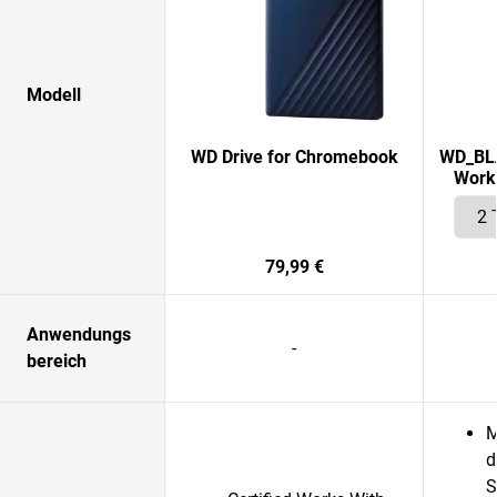
Modell
WD Drive for Chromebook
WD_BLA
Works
79,99 €
Anwendungs
-
bereich
M
d
S