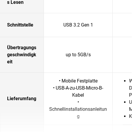
s Lesen
Schnittstelle
USB 3.2 Gen 1
Übertragungs
geschwindigk
up to 5GB/s
eit
• Mobile Festplatte
W
• USB-A-zu-USB-Micro-B-
D
Kabel
P
Lieferumfang
•
U
Schnellinstallationsanleitun
M
g
K