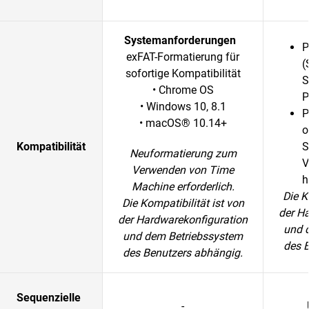
Systemanforderungen
P
exFAT-Formatierung für
(
sofortige Kompatibilität
S
• Chrome OS
P
• Windows 10, 8.1
P
• macOS® 10.14+
o
Kompatibilität
S
Neuformatierung zum
V
Verwenden von Time
h
Machine erforderlich.
Die K
Die Kompatibilität ist von
der H
der Hardwarekonfiguration
und 
und dem Betriebssystem
des 
des Benutzers abhängig.
Sequenzielle
-