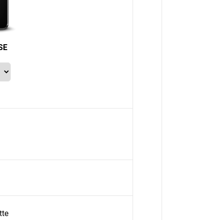
SE
tte