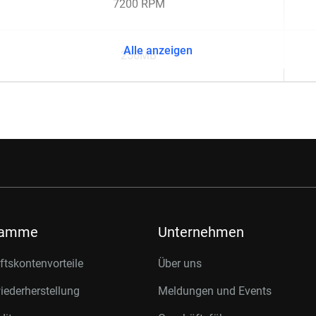
7200 RPM
Alle anzeigen
256MB
ramme
Unternehmen
tskontenvorteile
Über uns
ederherstellung
Meldungen und Events