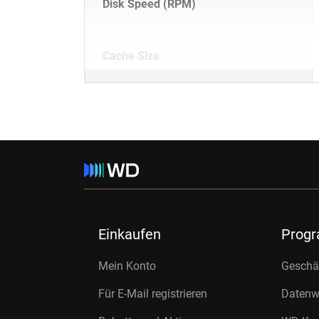
Disk Speed (RPM)
Cache Size
Einkaufen
Prog
Mein Konto
Geschäf
Für E-Mail registrieren
Datenwi