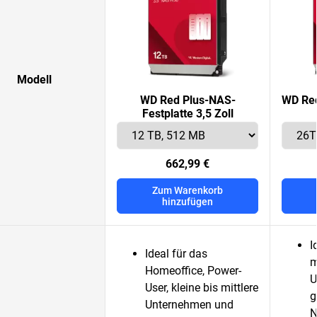
Modell
WD Red Plus-NAS-
WD Red
Festplatte 3,5 Zoll
662,99 €
Zum Warenkorb
hinzufügen
I
Ideal für das
m
Homeoffice, Power-
U
User, kleine bis mittlere
g
Unternehmen und
N