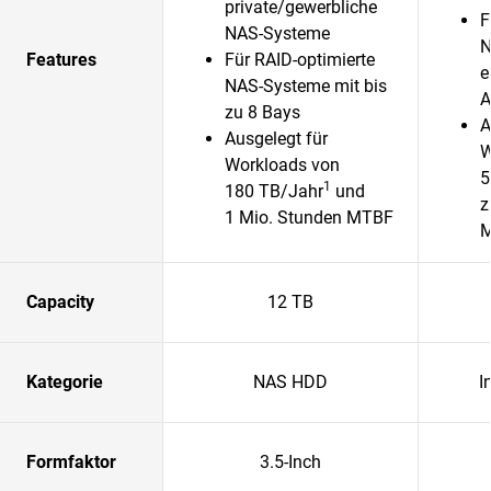
private/gewerbliche
F
NAS-Systeme
N
Features
Für RAID-optimierte
e
NAS-Systeme mit bis
A
zu 8 Bays
A
Ausgelegt für
W
Workloads von
5
1
180 TB/Jahr
und
z
1 Mio. Stunden MTBF
Capacity
12 TB
Kategorie
NAS HDD
I
Formfaktor
3.5-Inch