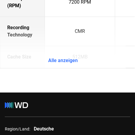
7200 RPM
(RPM)
Recording
CMR
Technology
Cache Size
512MB
Alle anzeigen
Deutsche
Region/Land: