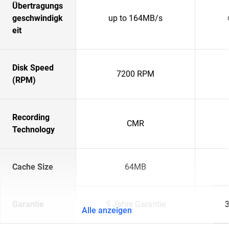
Übertragungs
geschwindigk
up to 164MB/s
eit
Disk Speed
7200 RPM
(RPM)
Recording
CMR
Technology
Cache Size
64MB
Garantie
5 Jahre Garantie
3
Alle anzeigen