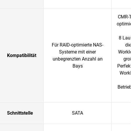
CMR-T
optimi
8 Lau
Für RAID-optimierte NAS-
di
Systeme mit einer
Worklo
Kompatibilität
unbegrenzten Anzahl an
gro
Bays
Perfek
Workl
Betrie
Schnittstelle
SATA