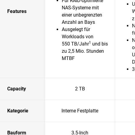
Für RAID-optimierte
U
NAS-Systeme mit
Features
W
einer unbegrenzten
z
Anzahl an Bays
N
Ausgelegt für
f
Workloads von
N
1
550 TB/Jahr
und bis
o
zu 2,5 Mio. Stunden
U
MTBF
D
3
Capacity
2 TB
Kategorie
Interne Festplatte
Bauform
3.5-Inch