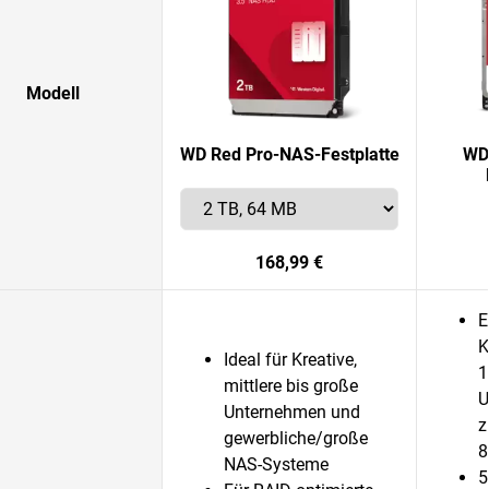
Modell
WD Red Pro-NAS-Festplatte
WD
168,99 €
E
K
Ideal für Kreative,
1
mittlere bis große
U
Unternehmen und
z
gewerbliche/große
8
NAS-Systeme
5