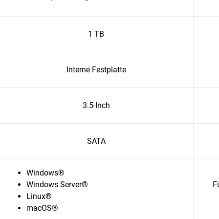
1 TB
Interne Festplatte
3.5-Inch
SATA
Windows®
Windows Server®
F
Linux®
macOS®