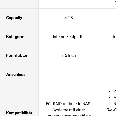
G
Capacity
4 TB
Kategorie
Interne Festplatte
I
Formfaktor
3.5-Inch
Anschluss
-
P
M
Für RAID-optimierte NAS-
N
Systeme mit einer
Die K
Kompatibilität