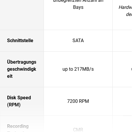
unbegrenzten Anzahl an
Bays
Hardwa
de
Schnittstelle
SATA
Übertragungs
geschwindigk
up to 217MB/s
eit
Disk Speed
7200 RPM
(RPM)
Recording
CMR