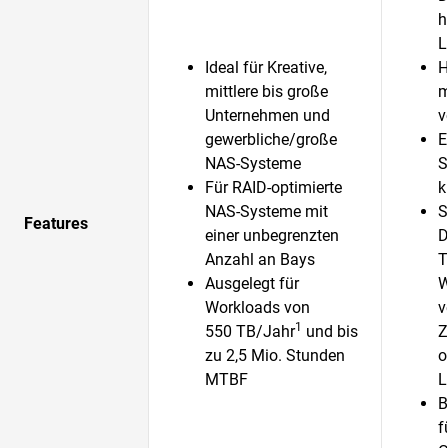
h
L
Ideal für Kreative,
H
mittlere bis große
m
Unternehmen und
v
gewerbliche/große
E
NAS-Systeme
S
Für RAID-optimierte
k
NAS-Systeme mit
S
Features
einer unbegrenzten
D
Anzahl an Bays
T
Ausgelegt für
W
Workloads von
v
1
550 TB/Jahr
und bis
Z
zu 2,5 Mio. Stunden
o
MTBF
L
B
f