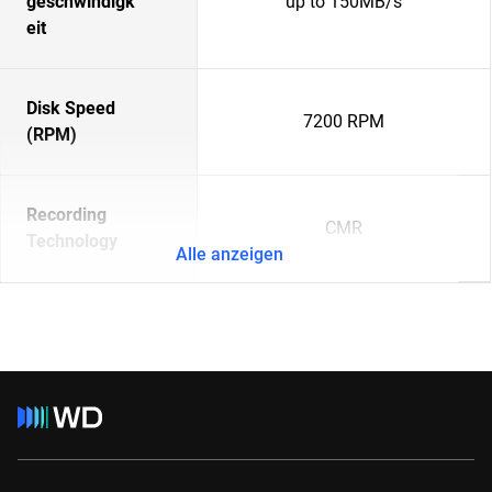
geschwindigk
up to 150MB/s
eit
Disk Speed
7200 RPM
(RPM)
Recording
CMR
Technology
Alle anzeigen