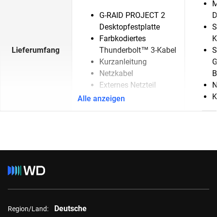
M
G-RAID PROJECT 2
D
Desktopfestplatte
S
Farbkodiertes
K
Lieferumfang
Thunderbolt™ 3-Kabel
S
Kurzanleitung
G
Netzkabel
B
Externes Netzteil
N
K
Alle anzeigen
Deutsche
Region/Land: