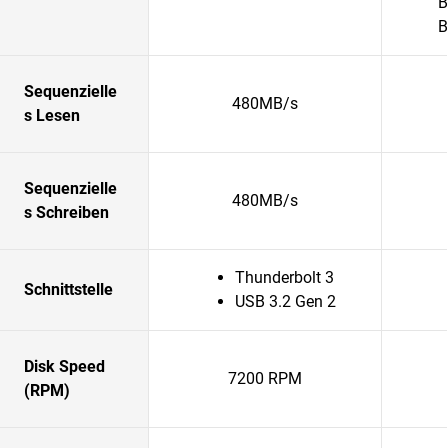
B
B
Sequenzielle
480MB/s
s Lesen
Sequenzielle
480MB/s
s Schreiben
Thunderbolt 3
Schnittstelle
USB 3.2 Gen 2
Disk Speed
7200 RPM
(RPM)