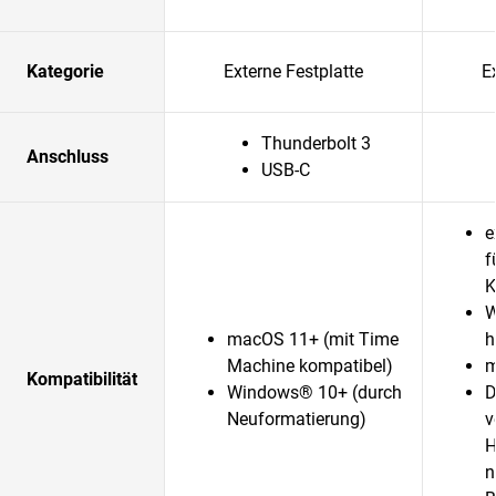
Kategorie
Externe Festplatte
E
Thunderbolt 3
Anschluss
USB-C
e
f
K
W
macOS 11+ (mit Time
h
Machine kompatibel)
m
Kompatibilität
Windows® 10+ (durch
D
Neuformatierung)
v
H
n