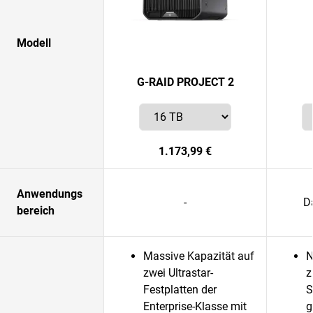
Modell
G-RAID PROJECT 2
1.173,99 €
Anwendungs
-
D
bereich
Massive Kapazität auf
N
zwei Ultrastar-
z
Festplatten der
S
Enterprise-Klasse mit
g