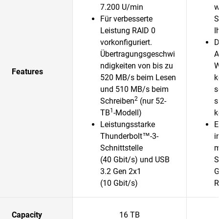
7.200 U/min
w
Für verbesserte
S
Leistung RAID 0
I
vorkonfiguriert.
D
Übertragungsgeschwi
A
ndigkeiten von bis zu
W
Features
520 MB/s beim Lesen
k
und 510 MB/s beim
s
2
Schreiben
(nur 52-
s
1
TB
-Modell)
k
Leistungsstarke
E
Thunderbolt™-3-
i
Schnittstelle
m
(40 Gbit/s) und USB
S
3.2 Gen 2x1
G
(10 Gbit/s)
R
Capacity
16 TB