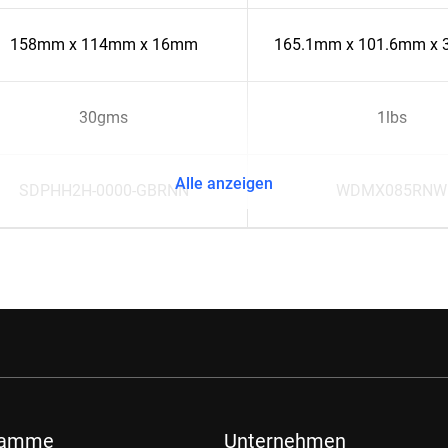
158mm x 114mm x 16mm
165.1mm x 101.6mm x
30gms
1lbs
Alle anzeigen
SDPHH2H-0000-GBRNN
WDMX085RNW
ramme
Unternehmen