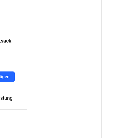
ksack
fügen
üstung