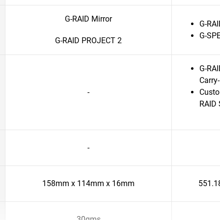
G-RAID Mirror
G-RA
G-SP
G-RAID PROJECT 2
G-RAI
Carry
-
Custo
RAID
-
158mm x 114mm x 16mm
551.1
30gms