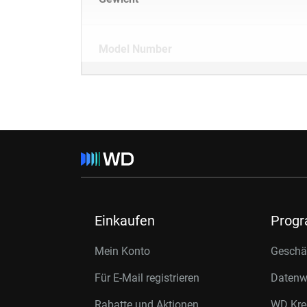
Model Number
Einkaufen
Prog
Mein Konto
Geschäf
Für E-Mail registrieren
Datenwi
Rabatte und Aktionen
WD Kre