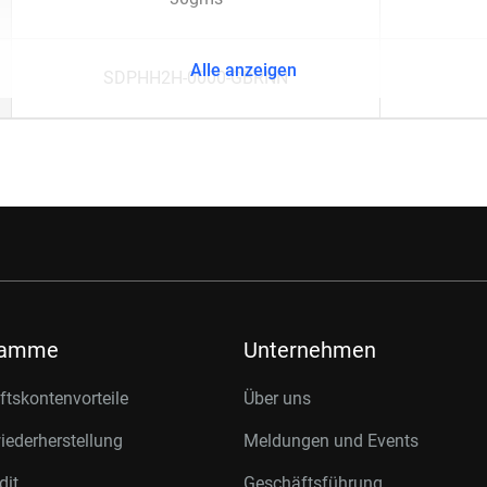
Alle anzeigen
SDPHH2H-0000-GBRNN
ramme
Unternehmen
tskontenvorteile
Über uns
ederherstellung
Meldungen und Events
dit
Geschäftsführung