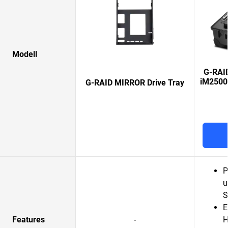
Modell
G-RAI
iM2500
G-RAID MIRROR Drive Tray
P
u
S
E
Features
-
H