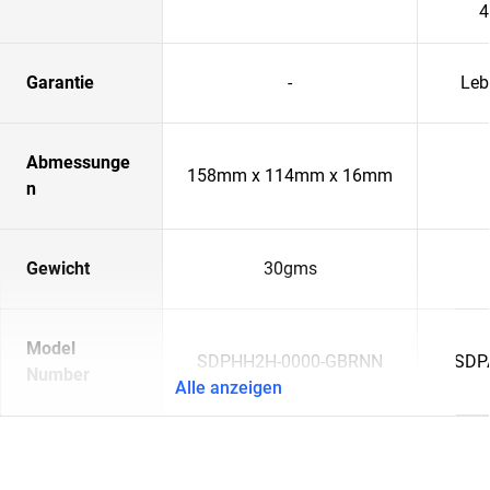
4
Garantie
-
Leb
Abmessunge
158mm x 114mm x 16mm
n
Gewicht
30gms
Model
SDPHH2H-0000-GBRNN
SDP
Number
Alle anzeigen