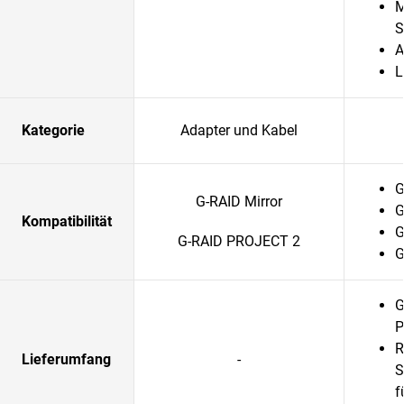
M
A
L
Kategorie
Adapter und Kabel
G
G-RAID Mirror
G
Kompatibilität
G
G-RAID PROJECT 2
G
G
P
R
Lieferumfang
-
S
f