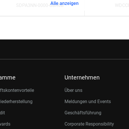
Alle anzeigen
SDPA3NN-0000-GBR6B
WDCC
ramme
Unternehmen
tskontenvorteile
Über uns
ederherstellung
Meldungen und Events
dit
Geschäftsführung
wards
Corporate Responsibility