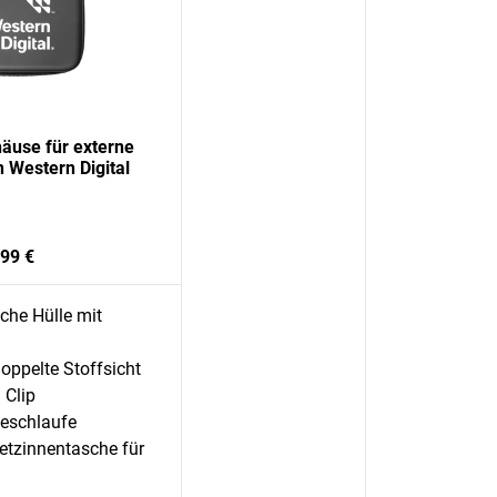
äuse für externe
n Western Digital
,99 €
iche Hülle mit
oppelte Stoffsicht
 Clip
geschlaufe
etzinnentasche für