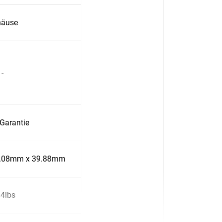
häuse
-
 Garantie
0.08mm x 39.88mm
44lbs