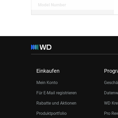
Model Number
Einkaufen
Prog
Mein Konto
Geschäf
Für E-Mail registrieren
Datenwi
Rabatte und Aktionen
WD Kre
Produktportfolio
Pro Re