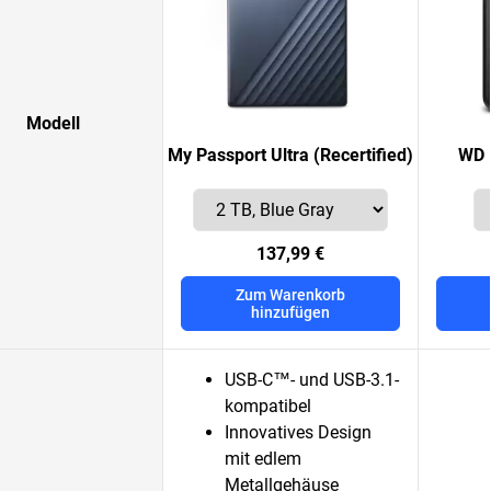
Modell
My Passport Ultra (Recertified)
WD 
137,99 €
Zum Warenkorb
hinzufügen
USB-C™- und USB-3.1-
kompatibel
Innovatives Design
mit edlem
Metallgehäuse