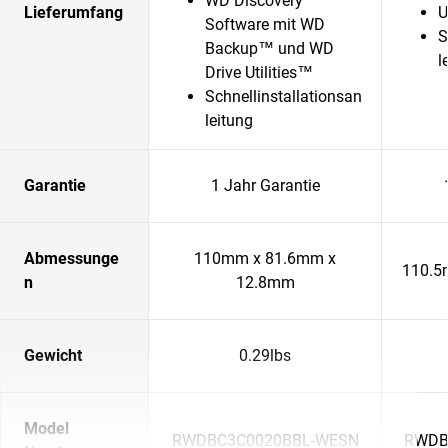
WD Discovery™
Lieferumfang
U
Software mit WD
S
Backup™ und WD
l
Drive Utilities™
Schnellinstallationsan
leitung
Garantie
1 Jahr Garantie
Abmessunge
110mm x 81.6mm x
110.5
n
12.8mm
Gewicht
0.29lbs
Model
RWDBC3C0020BBL-WESN
RWDB