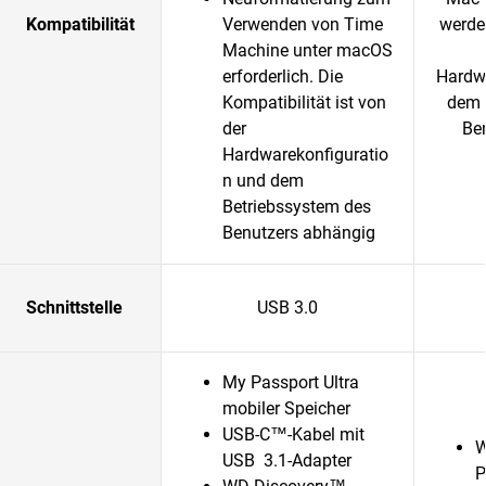
Kompatibilität
Verwenden von Time
werden
Machine unter macOS
erforderlich. Die
Hardwa
Kompatibilität ist von
dem 
der
Be
Hardwarekonfiguratio
n und dem
Betriebssystem des
Benutzers abhängig
Schnittstelle
USB 3.0
My Passport Ultra
mobiler Speicher
USB-C™-Kabel mit
W
USB 3.1-Adapter
P