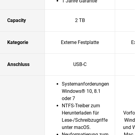
1 Jahre Garantie
Capacity
2 TB
Kategorie
Externe Festplatte
E
Anschluss
USB-C
Systemanforderungen
Windows® 10, 8.1
oder 7
NTFS-Treiber zum
Herunterladen für
Vorfo
Lese-/Schreibzugriffe
Wind
unter macOS.
und W
Neuformatierung zum
Mac 