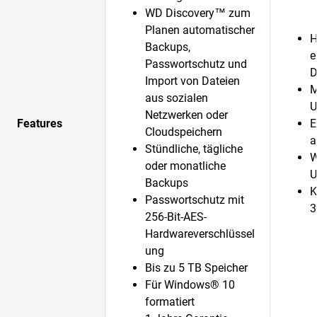
WD Discovery™ zum
Planen automatischer
H
Backups,
e
Passwortschutz und
D
Import von Dateien
M
aus sozialen
U
Netzwerken oder
Features
E
Cloudspeichern
a
Stündliche, tägliche
W
oder monatliche
U
Backups
K
Passwortschutz mit
3
256-Bit-AES-
Hardwareverschlüssel
ung
Bis zu 5 TB Speicher
Für Windows® 10
formatiert