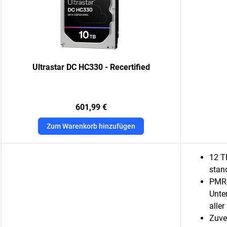
Ultrastar DC HC330 - Recertified
601,99 €
Zum Warenkorb hinzufügen
12 T
stan
PMR-
Unte
alle
Zuve