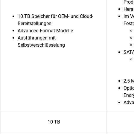
Prod
Hera
10 TB Speicher für OEM- und Cloud-
Im Ve
Bereitstellungen
Festp
Advanced-Format-Modelle
Ausführungen mit
Selbstverschlüsselung
SATA
2,5 
Optio
Encr
Adva
10 TB