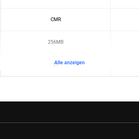
CMR
256MB
Alle anzeigen
SE