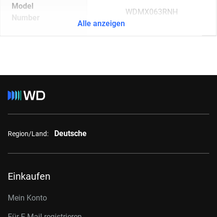
Model
WDMX063RNH
Number
Alle anzeigen
Deutsche
Region/Land:
Einkaufen
Mein Konto
Für E-Mail registrieren