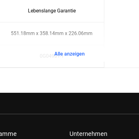
Lebenslange Garantie
551.18mm x 358.14mm x 226.06mm
Alle anzeigen
0G04981-1
ramme
Unternehmen