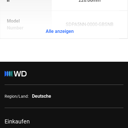
n
226.06mm
Model
SDPA5NN-0000-GBSNB
Number
Alle anzeigen
Deutsche
Region/Land:
Einkaufen