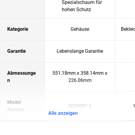
Spezialschaum für
hohen Schutz
Kategorie
Gehäuse
Beklei
Garantie
Lebenslange Garantie
Abmessunge
551.18mm x 358.14mm x
n
226.06mm
Model
0G04981-1
Number
Alle anzeigen