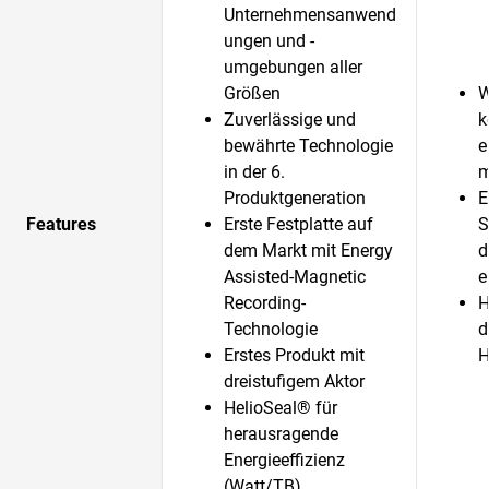
Unternehmensanwend
ungen und -
umgebungen aller
Größen
W
Zuverlässige und
k
bewährte Technologie
e
in der 6.
m
Produktgeneration
E
Features
Erste Festplatte auf
S
dem Markt mit Energy
d
Assisted-Magnetic
e
Recording-
H
Technologie
d
Erstes Produkt mit
H
dreistufigem Aktor
HelioSeal® für
herausragende
Energieeffizienz
(Watt/TB)