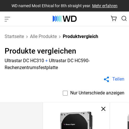
WD named Most Ethical for 8th straight year.
Mehr erfahren
Startseite
Alle Produkte
Produktvergleich
Produkte vergleichen
Ultrastar DC HC310
+
Ultrastar DC HC590-
Rechenzentrumsfestplatte
Teilen
Nur Unterschiede anzeigen