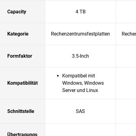
Capacity
4 TB
Kategorie
Rechenzentrumsfestplatten
Rechen
Formfaktor
3.5-Inch
Kompatibel mit
Kompatibilität
Windows, Windows
Server und Linux
Schnittstelle
SAS
Übertragungs