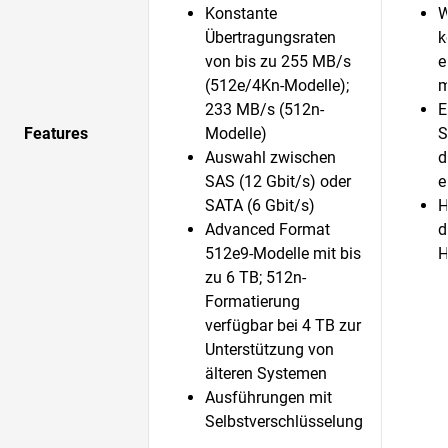
Konstante
W
Übertragungsraten
k
von bis zu 255 MB/s
e
(512e/4Kn-Modelle);
m
233 MB/s (512n-
E
Features
Modelle)
S
Auswahl zwischen
d
SAS (12 Gbit/s) oder
e
SATA (6 Gbit/s)
H
Advanced Format
d
512e9-Modelle mit bis
H
zu 6 TB; 512n-
Formatierung
verfügbar bei 4 TB zur
Unterstützung von
älteren Systemen
Ausführungen mit
Selbstverschlüsselung