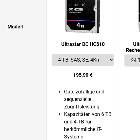
Modell
Ultrastar DC HC310
Ul
Reche
195,99 €
Gute zufällige und
sequenzielle
Zugriffsleistung
Kapazitäten von 6 TB
und 4 TB für
herkömmliche IT-
Systeme