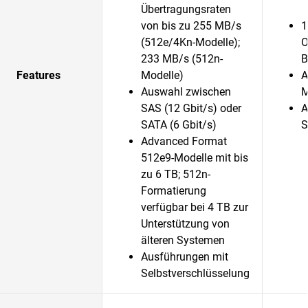
Übertragungsraten
von bis zu 255 MB/s
1
(512e/4Kn-Modelle);
O
233 MB/s (512n-
B
Features
Modelle)
A
Auswahl zwischen
M
SAS (12 Gbit/s) oder
A
SATA (6 Gbit/s)
S
Advanced Format
512e9-Modelle mit bis
zu 6 TB; 512n-
Formatierung
verfügbar bei 4 TB zur
Unterstützung von
älteren Systemen
Ausführungen mit
Selbstverschlüsselung