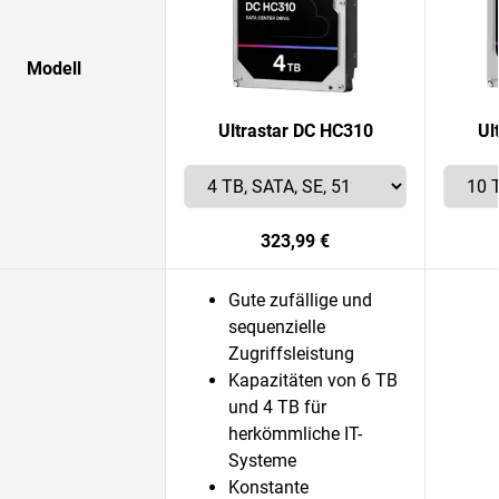
Modell
Ultrastar DC HC310
Ul
323,99 €
Gute zufällige und
sequenzielle
Zugriffsleistung
Kapazitäten von 6 TB
und 4 TB für
herkömmliche IT-
Systeme
Konstante