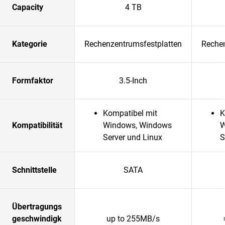
Capacity
4 TB
Kategorie
Rechenzentrumsfestplatten
Rechen
Formfaktor
3.5-Inch
Kompatibel mit
K
Kompatibilität
Windows, Windows
W
Server und Linux
S
Schnittstelle
SATA
Übertragungs
geschwindigk
up to 255MB/s