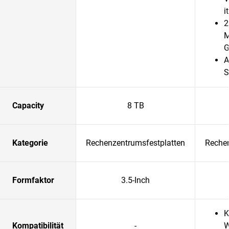
it
2
M
G
A
S
Capacity
8 TB
Kategorie
Rechenzentrumsfestplatten
Rechen
Formfaktor
3.5-Inch
K
Kompatibilität
-
W