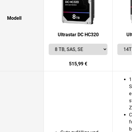
Modell
Ultrastar DC HC320
Ul
515,99 €
1
S
e
s
Z
C
f
b