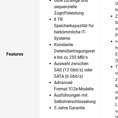
Gute zufällige und
U
sequenzielle
h
Zugriffsleistung
Z
8 TB
b
Speicherkapazität für
i
herkömmliche IT-
P
Systeme
H
Konstante
h
Datenübertragungsrat
Features
E
e bis zu 255 MB/s
(
Auswahl zwischen
T
SAS (12 Gbit/s) oder
u
SATA (6 Gbit/s)
z
Advanced
M
Format 512e-Modelle
o
Ausführungen mit
P
Selbstverschlüsselung
L
5 Jahre Garantie
u
V