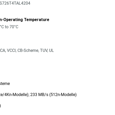
S726T4TAL4204
n-Operating Temperature
°C to 70°C
CA, VCCI, CB-Scheme, TUV, UL
ysteme
2e/4Kn-Modelle); 233 MB/s (512n-Modelle)
)