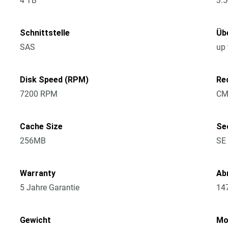
4 TB
3.5
Schnittstelle
Üb
SAS
up
Disk Speed (RPM)
Re
7200 RPM
CM
Cache Size
Se
256MB
SE
Warranty
Ab
5 Jahre Garantie
14
Gewicht
Mo