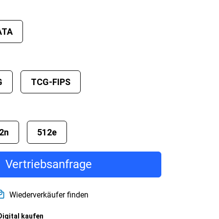
ATA
G
TCG-FIPS
2n
512e
Vertriebsanfrage
Wiederverkäufer finden
Digital kaufen