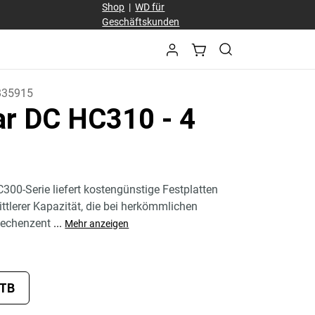
Shop
|
WD für
Geschäftskunden
B35915
tar DC HC310
- 4
C300-Serie liefert kostengünstige Festplatten
ittlerer Kapazität, die bei herkömmlichen
echenzent
...
Mehr anzeigen
 TB