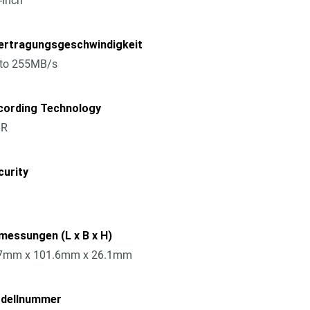
-Inch
ertragungsgeschwindigkeit
 to 255MB/s
cording Technology
R
curity
messungen (L x B x H)
7mm x 101.6mm x 26.1mm
dellnummer