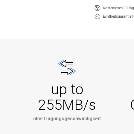
Kostenloses 30-tä
Echtheitsgarantie 
up to
255MB/s
übertragungsgeschwindigkeit