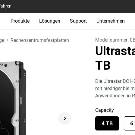
fahren
Produkte
Lösungen
Support
Unternehmen
Modellnummer:
0
ge
Rechenzentrumsfestplatten
Ultras
TB
Die Ultrastar DC H
mit niedriger bis m
Anwendungen in R
Capacity
4 TB
6