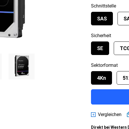
Schnittstelle
SAS
S
Sicherheit
SE
TC
Sektorformat
4Kn
51
Vergleichen
Direkt bei Western 