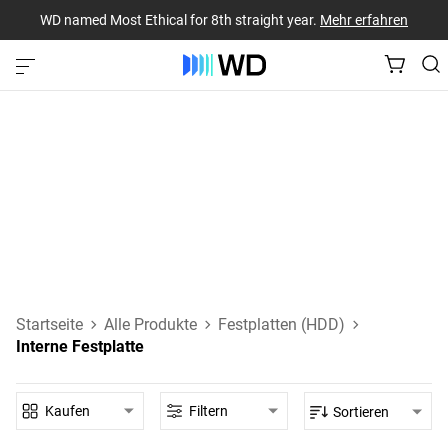
WD named Most Ethical for 8th straight year.
Mehr erfahren
Interne Festplatten
SATA- und SAS-Festplatten, die direkt an das Mainboard
Ihres Desktop-PCs, Laptops oder eines anderen Hostgeräts
angeschlossen werden.
Mehr über interne HDDs erfahren
Startseite
Alle Produkte
Festplatten (HDD)
Interne Festplatte
Kaufen
Filtern
Sortieren