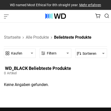
WD named Most Ethical for 8th straight year.
Mehr erfahren
Startseite
Alle Produkte
Beliebteste Produkte
Kaufen
Filtern
Sortieren
WD_BLACK‎ Beliebteste Produkte‎
0
Artikel
Keine Angaben gefunden.