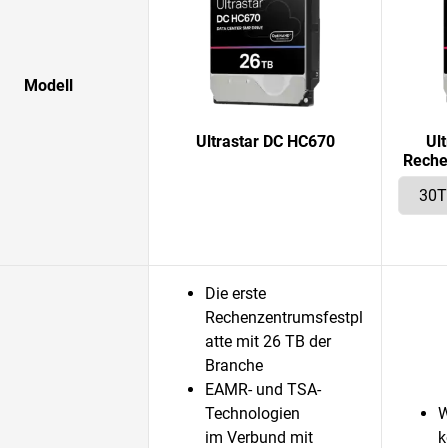
Modell
Ultrastar DC HC670
Ul
Reche
Die erste
Rechenzentrumsfestpl
atte mit 26 TB der
Branche
EAMR- und TSA-
Technologien
W
im Verbund mit
k