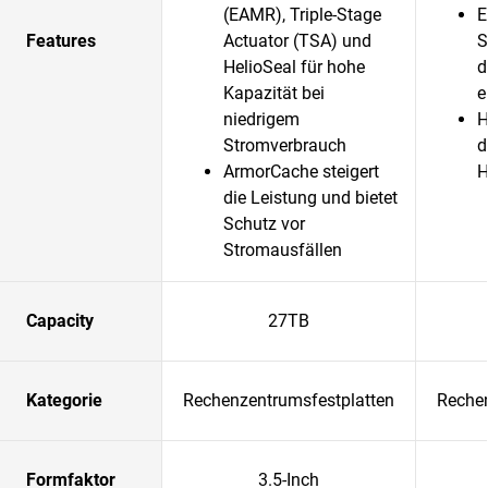
(EAMR), Triple-Stage
E
Features
Actuator (TSA) und
S
HelioSeal für hohe
d
Kapazität bei
e
niedrigem
H
Stromverbrauch
d
ArmorCache steigert
H
die Leistung und bietet
Schutz vor
Stromausfällen
Capacity
27TB
Kategorie
Rechenzentrumsfestplatten
Rechen
Formfaktor
3.5-Inch