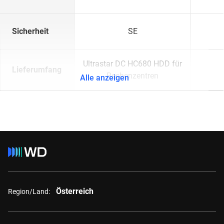
Sicherheit
SE
Ultrastar DC HC680 HDD für
Lieferumfang
Rechenzentren
Alle anzeigen
Österreich
Region/Land: