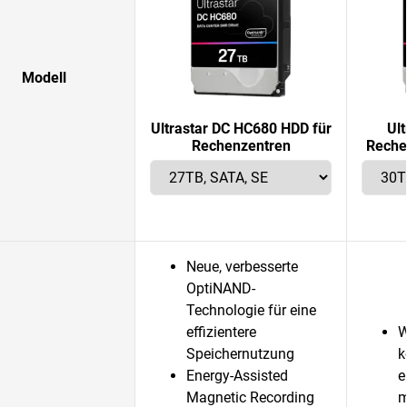
Modell
Ultrastar DC HC680 HDD für
Ul
Rechenzentren
Reche
Neue, verbesserte
OptiNAND-
Technologie für eine
effizientere
W
Speichernutzung
k
Energy-Assisted
e
Magnetic Recording
m