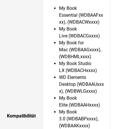
My Book
Essential (WDBAAFxx
xx), (WDBACWxxxx)
My Book
Live (WDBACGxxxx)
My Book for
Mac (WDBAAGxxxx),
(WDBHMLxxxx)
My Book Studio
LX (WDBACHxxxx)
WD Elements
Desktop (WDBAAUxxx
x), (WDBWLGxxxx)
My Book
Elite (WDBAAHxxxx)
My Book
Kompatibilität
3.0 (WDBABPxxxx),
(WDBAAKxxxx)