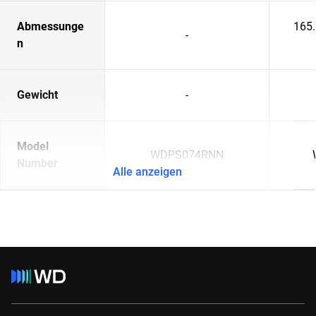
Abmessunge
165
-
n
Gewicht
-
Model
WDPS074RNN
Number
Alle anzeigen