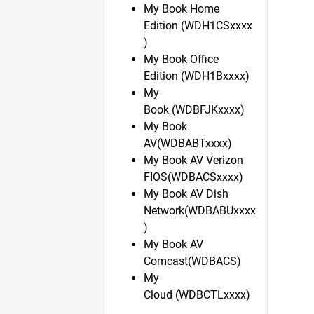
My Book Home
Edition (WDH1CSxxxx
)
My Book Office
Edition (WDH1Bxxxx)
My
Book (WDBFJKxxxx)
My Book
AV(WDBABTxxxx)
My Book AV Verizon
FIOS(WDBACSxxxx)
My Book AV Dish
Network(WDBABUxxxx
)
My Book AV
Comcast(WDBACS)
My
Cloud (WDBCTLxxxx)