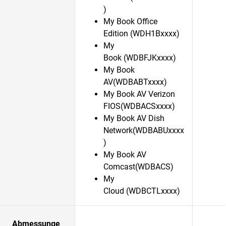
)
My Book Office
Edition (WDH1Bxxxx)
My
Book (WDBFJKxxxx)
My Book
AV(WDBABTxxxx)
My Book AV Verizon
FIOS(WDBACSxxxx)
My Book AV Dish
Network(WDBABUxxxx
)
My Book AV
Comcast(WDBACS)
My
Cloud (WDBCTLxxxx)
Abmessunge