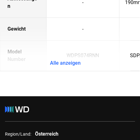
-
190mm
n
Gewicht
-
Model
WDPS074RNN
SDP
Number
Alle anzeigen
Österreich
Region/Land: