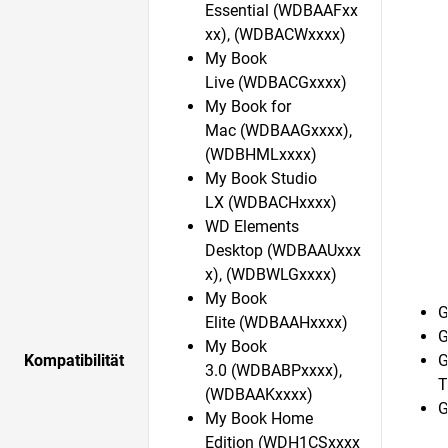
Essential (WDBAAFxx
xx), (WDBACWxxxx)
My Book
Live (WDBACGxxxx)
My Book for
Mac (WDBAAGxxxx),
(WDBHMLxxxx)
My Book Studio
LX (WDBACHxxxx)
WD Elements
Desktop (WDBAAUxxx
x), (WDBWLGxxxx)
My Book
G
Elite (WDBAAHxxxx)
G
My Book
Kompatibilität
G
3.0 (WDBABPxxxx),
T
(WDBAAKxxxx)
G
My Book Home
Edition (WDH1CSxxxx