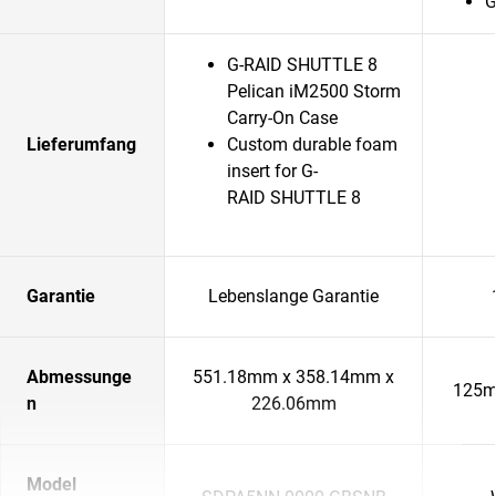
G
G-RAID SHUTTLE 8
Pelican iM2500 Storm
Carry-On Case
Lieferumfang
Custom durable foam
insert for G-
RAID SHUTTLE 8
Garantie
Lebenslange Garantie
Abmessunge
551.18mm x 358.14mm x
125m
n
226.06mm
Model