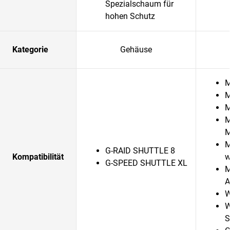
Spezialschaum für
hohen Schutz
Kategorie
Gehäuse
M
M
M
M
M
G-RAID SHUTTLE 8
Kompatibilität
w
G-SPEED SHUTTLE XL
M
A
W
W
S