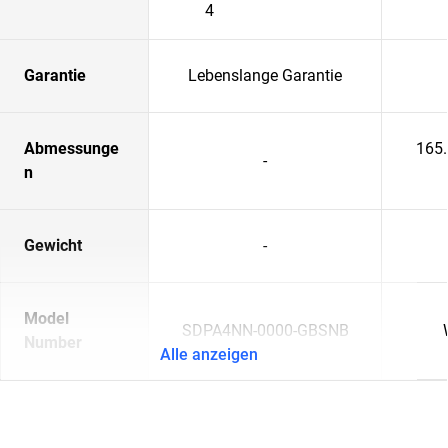
4
Garantie
Lebenslange Garantie
Abmessunge
165
-
n
Gewicht
-
Model
SDPA4NN-0000-GBSNB
Number
Alle anzeigen