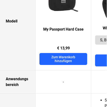
Modell
WD
My Passport Hard Case
€ 13,99
Zum Warenkorb
hinzufügen
Anwendungs
-
bereich
5
P