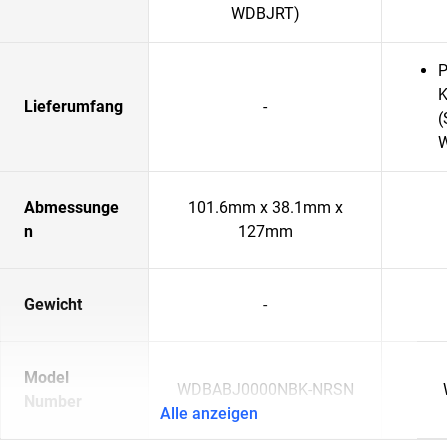
WDBJRT)
P
K
Lieferumfang
-
(
W
Abmessunge
101.6mm x 38.1mm x
n
127mm
Gewicht
-
Model
WDBABJ0000NBK-NRSN
Number
Alle anzeigen