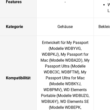
Features
-
W
L
Kategorie
Gehäuse
Beklei
Entwickelt für My Passport
(Modelle WDBYVG,
WDBPKJ), My Passport for
Mac (Modelle WDBA2D), My
Passport Ultra (Modelle
WDBC3C, WDBFTM), My
Kompatibilität
Passport Ultra for Mac
(Modelle WDBKYJ,
WDBPMV), WD Elements
Portable (Modelle WDBUZG,
WDBU6Y), WD Elements SE
(Modelle WDBEPK,