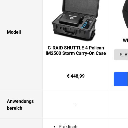
Modell
WD
G-RAID SHUTTLE 4 Pelican
iM2500 Storm Carry-On Case
€ 448,99
Anwendungs
-
bereich
Praktisch