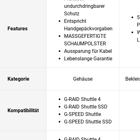
undurchdringbarer
Schutz
5
Entspricht
P
Features
Handgepäckvorgaben
W
MASSGEFERTIGTE
L
SCHAUMPOLSTER
Aussparung für Kabel
Lebenslange Garantie
Kategorie
Gehäuse
Beklei
G-RAID Shuttle 4
G-RAID Shuttle SSD
Kompatibilität
G-SPEED Shuttle
G-SPEED Shuttle SSD
G-RAID Shuttle 4