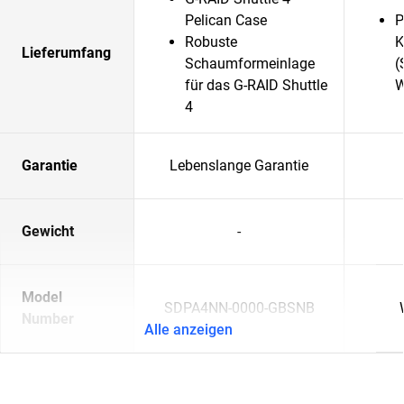
Pelican Case
P
Robuste
K
Lieferumfang
Schaumformeinlage
(
für das G-RAID Shuttle
W
4
Garantie
Lebenslange Garantie
Gewicht
-
Model
SDPA4NN-0000-GBSNB
Number
Alle anzeigen