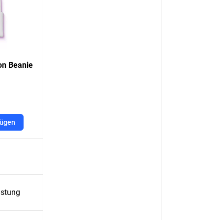
on Beanie
fügen
üstung