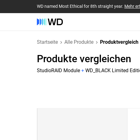
WD named Most Ethical for 8th straight year.
Mehr er
Startseite
Alle Produkte
Produktvergleich
Produkte vergleichen
StudioRAID Module
+
WD_BLACK Limited Editi