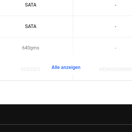
SATA
-
SATA
-
640gms
-
Alle anzeigen
0G03505
WDMX080RNW