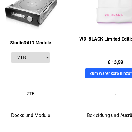
WD_BLACK Limited Editi
StudioRAID Module
€ 13,99
Zum Warenkorb hinzu
2TB
-
Docks und Module
Bekleidung und Ausr